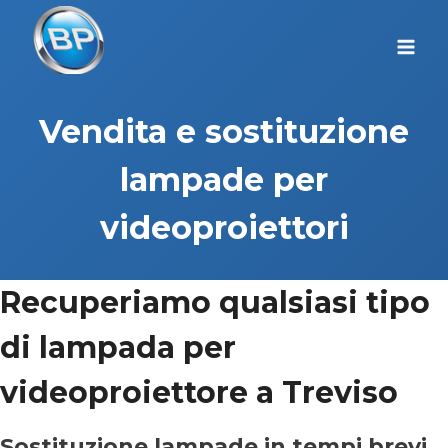
Salta
al
contenuto
Vendita e sostituzione
lampade per
videoproiettori
Recuperiamo qualsiasi tipo
di lampada per
videoproiettore a Treviso
Sostituzione lampade in tempi brevi